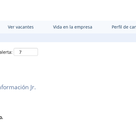
Buscar por ubicación
Ver vacantes
Vida en la empresa
Perfil de ca
alerta:
nformación Jr.
o.