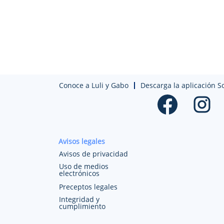
Conoce a Luli y Gabo
Descarga la aplicación S
S
S
e
e
a
a
b
b
r
r
e
e
e
e
Avisos legales
n
n
u
u
Avisos de privacidad
n
n
a
a
Uso de medios
p
p
electrónicos
e
e
s
s
Preceptos legales
t
t
Integridad y
a
a
cumplimiento
ñ
ñ
a
a
n
n