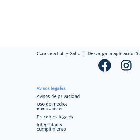
Conoce a Luli y Gabo
Descarga la aplicación S
S
S
e
e
a
a
b
b
r
r
e
e
e
e
Avisos legales
n
n
u
u
Avisos de privacidad
n
n
a
a
Uso de medios
p
p
electrónicos
e
e
s
s
Preceptos legales
t
t
Integridad y
a
a
cumplimiento
ñ
ñ
a
a
n
n