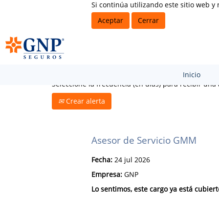
Si continúa utilizando este sitio web 
Buscar por palabra clave
Aceptar
Cerrar
Inicio
Seleccione la frecuencia (en días) para recibir una 
Crear alerta
Asesor de Servicio GMM
Fecha:
24 jul 2026
Empresa:
GNP
Lo sentimos, este cargo ya está cubiert