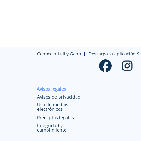
Conoce a Luli y Gabo
Descarga la aplicación S
S
S
e
e
a
a
b
b
r
r
e
e
e
e
Avisos legales
n
n
u
u
Avisos de privacidad
n
n
a
a
Uso de medios
p
p
electrónicos
e
e
s
s
Preceptos legales
t
t
Integridad y
a
a
cumplimiento
ñ
ñ
a
a
n
n